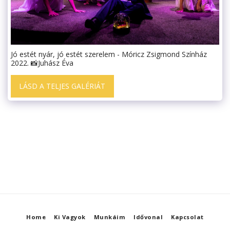
Jó estét nyár, jó estét szerelem - Móricz Zsigmond Színház
2022. 📸Juhász Éva
LÁSD A TELJES GALÉRIÁT
Home
Ki Vagyok
Munkáim
Idővonal
Kapcsolat